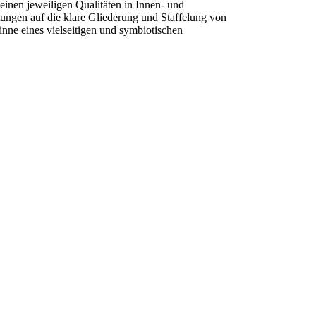
seinen jeweiligen Qualitäten in Innen- und
ngen auf die klare Gliederung und Staffelung von
inne eines vielseitigen und symbiotischen
üro
rojekte
eferenzliste
ontakt
obs
eferenzliste
atenschutz
mpressum