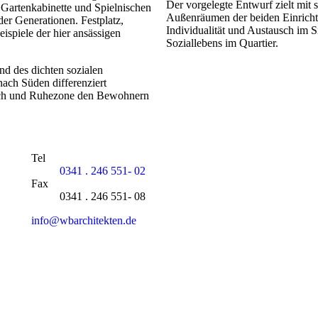
Der vorgelegte Entwurf zielt mit 
 Gartenkabinette und Spielnischen
Außenräumen der beiden Einrichtu
r Generationen. Festplatz,
Individualität und Austausch im S
ispiele der hier ansässigen
Soziallebens im Quartier.
nd des dichten sozialen
nach Süden differenziert
eich und Ruhezone den Bewohnern
B
Tel
0341 . 246 551- 02
P
Fax
R
0341 . 246 551- 08
K
info@wbarchitekten.de
J
R
D
I