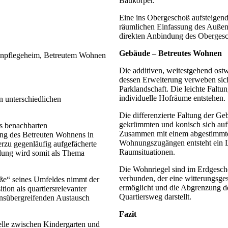
Baukörper.
Eine ins Obergeschoß aufsteigende
räumlichen Einfassung des Außen
direkten Anbindung des Obergesc
Gebäude – Betreutes Wohnen
tenpflegeheim, Betreutem Wohnen
Die additiven, weitestgehend ost
dessen Erweiterung verweben sich
Parklandschaft. Die leichte Faltun
individuelle Hofräume entstehen.
n unterschiedlichen
Die differenzierte Faltung der Geb
gekrümmten und konisch sich auf
s benachbarten
Zusammen mit einem abgestimmten
ng des Betreuten Wohnens in
Wohnungszugängen entsteht ein L
erzu gegenläufig aufgefächerte
Raumsituationen.
lung wird somit als Thema
Die Wohnriegel sind im Erdgesch
verbunden, der eine witterungsg
ße“ seines Umfeldes nimmt der
ermöglicht und die Abgrenzung d
ion als quartiersrelevanter
Quartiersweg darstellt.
onsübergreifenden Austausch
Fazit
elle zwischen Kindergarten und