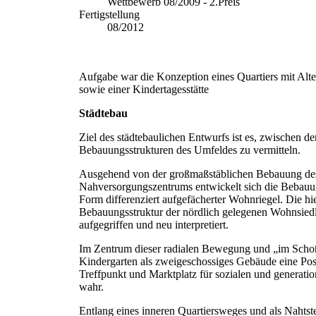
Wettbewerb 08/2009 - 2.Preis
Fertigstellung
08/2012
Aufgabe war die Konzeption eines Quartiers mit Al
sowie einer Kindertagesstätte
Städtebau
Ziel des städtebaulichen Entwurfs ist es, zwischen de
Bebauungsstrukturen des Umfeldes zu vermitteln.
Ausgehend von der großmaßstäblichen Bebauung de
Nahversorgungszentrums entwickelt sich die Bebauu
Form differenziert aufgefächerter Wohnriegel. Die hi
Bebauungsstruktur der nördlich gelegenen Wohnsied
aufgegriffen und neu interpretiert.
Im Zentrum dieser radialen Bewegung und „im Scho
Kindergarten als zweigeschossiges Gebäude eine Posit
Treffpunkt und Marktplatz für sozialen und generati
wahr.
Entlang eines inneren Quartiersweges und als Nahtst