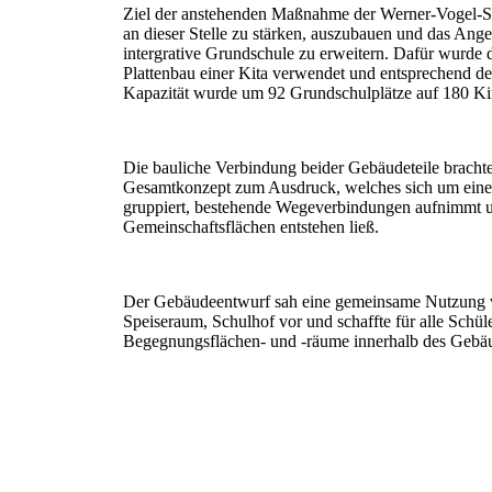
Ziel der anstehenden Maßnahme der Werner-Vogel-Sc
an dieser Stelle zu stärken, auszubauen und das Ang
intergrative Grundschule zu erweitern. Dafür wurde
Plattenbau einer Kita verwendet und entsprechend d
Kapazität wurde um 92 Grundschulplätze auf 180 Kin
Die bauliche Verbindung beider Gebäudeteile brachte 
Gesamtkonzept zum Ausdruck, welches sich um ein
gruppiert, bestehende Wegeverbindungen aufnimmt u
Gemeinschaftsflächen entstehen ließ.
Der Gebäudeentwurf sah eine gemeinsame Nutzung 
Speiseraum, Schulhof vor und schaffte für alle Schü
Begegnungsflächen- und -räume innerhalb des Gebä