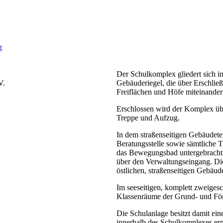
g
Der Schulkomplex gliedert sich in
V.
Gebäuderiegel, die über Erschli
Freiflächen und Höfe miteinander
Erschlossen wird der Komplex übe
Treppe und Aufzug.
In dem straßenseitigen Gebäudete
Beratungsstelle sowie sämtliche 
das Bewegungsbad untergebracht. 
über den Verwaltungseingang. Di
östlichen, straßenseitigen Gebäude
Im seeseitigen, komplett zweiges
Klassenräume der Grund- und För
Die Schulanlage besitzt damit ein
innerhalb des Schulkomplexes er