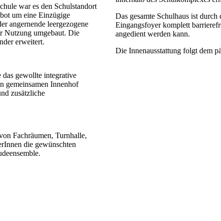
hule war es den Schulstandort
ebot um eine Einzügige
Das gesamte Schulhaus ist durch 
 der angernende leergezogene
Eingangsfoyer komplett barrierefr
er Nutzung umgebaut. Die
angedient werden kann.
der erweitert.
Die Innenausstattung folgt dem 
das gewollte integrative
en gemeinsamen Innenhof
nd zusätzliche
von Fachräumen, Turnhalle,
lerInnen die gewünschten
udeensemble.