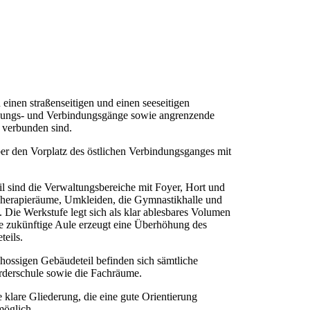
 einen straßenseitigen und einen seeseitigen
eßungs- und Verbindungsgänge sowie angrenzende
 verbunden sind.
r den Vorplatz des östlichen Verbindungsganges mit
il sind die Verwaltungsbereiche mit Foyer, Hort und
Therapieräume, Umkleiden, die Gymnastikhalle und
Die Werkstufe legt sich als klar ablesbares Volumen
e zukünftige Aule erzeugt eine Überhöhung des
teils.
chossigen Gebäudeteil befinden sich sämtliche
derschule sowie die Fachräume.
e klare Gliederung, die eine gute Orientierung
möglich.