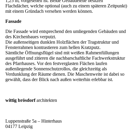
1,25 m, vorgesehen ist. Beide Gebäudeteile besitzen
Flachdächer, welche optional (auch zu einem späteren Zeitpunkt)
mit einem Gründach versehen werden können.
Fassade
Die Fassade wird entsprechend den umliegenden Gebäuden und
des Kirchenbaues verputzt.
Die außenseitigen dunklen Holzflächen der Tragstruktur und
Fensterrahmen kontrastieren zum hellen Kratzputz.
Sämtliche Öffnungsflügel sind mit weißen Rahmenfüllungen
ausgeführt und zitieren die nachbarschaftliche Fachwerkstruktur
des Pfarrhauses. Vor den festverglasten Flächen laufen
außenliegende Sonnenschutzrollos, die gleichzeitig als
Verdunklung der Räume dienen. Die Maschenweite ist dabei so
gewählt, dass der Blick nach außen weiterhin erlebbar ist.
wittig brösdorf
architekten
Luppenstraße 5a – Hinterhaus
04177 Leipzig