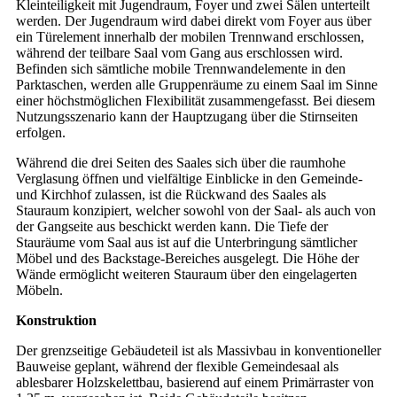
Kleinteiligkeit mit Jugendraum, Foyer und zwei Sälen unterteilt
werden. Der Jugendraum wird dabei direkt vom Foyer aus über
ein Türelement innerhalb der mobilen Trennwand erschlossen,
während der teilbare Saal vom Gang aus erschlossen wird.
Befinden sich sämtliche mobile Trennwandelemente in den
Parktaschen, werden alle Gruppenräume zu einem Saal im Sinne
einer höchstmöglichen Flexibilität zusammengefasst. Bei diesem
Nutzungsszenario kann der Hauptzugang über die Stirnseiten
erfolgen.
Während die drei Seiten des Saales sich über die raumhohe
Verglasung öffnen und vielfältige Einblicke in den Gemeinde-
und Kirchhof zulassen, ist die Rückwand des Saales als
Stauraum konzipiert, welcher sowohl von der Saal- als auch von
der Gangseite aus beschickt werden kann. Die Tiefe der
Stauräume vom Saal aus ist auf die Unterbringung sämtlicher
Möbel und des Backstage-Bereiches ausgelegt. Die Höhe der
Wände ermöglicht weiteren Stauraum über den eingelagerten
Möbeln.
Konstruktion
Der grenzseitige Gebäudeteil ist als Massivbau in konventioneller
Bauweise geplant, während der flexible Gemeindesaal als
ablesbarer Holzskelettbau, basierend auf einem Primärraster von