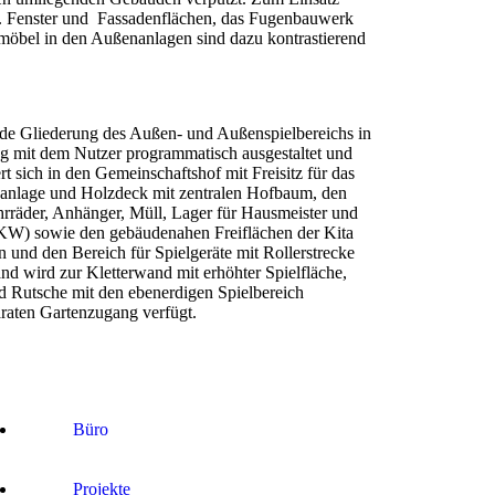
z. Fenster und Fassadenflächen, das Fugenbauwerk
möbel in den Außenanlagen sind dazu kontrastierend
nde Gliederung des Außen- und Außenspielbereichs in
ng mit dem Nutzer programmatisch ausgestaltet und
t sich in den Gemeinschaftshof mit Freisitz für das
fenanlage und Holzdeck mit zentralen Hofbaum, den
rräder, Anhänger, Müll, Lager für Hausmeister und
KW) sowie den gebäudenahen Freiflächen der Kita
n und den Bereich für Spielgeräte mit Rollerstrecke
 wird zur Kletterwand mit erhöhter Spielfläche,
d Rutsche mit den ebenerdigen Spielbereich
araten Gartenzugang verfügt.
Büro
Projekte