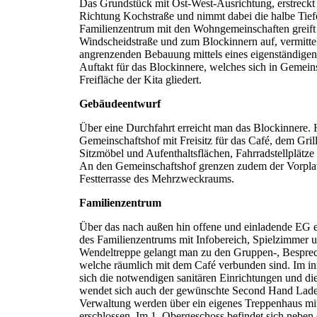
Das Grundstück mit Ost-West-Ausrichtung, erstreckt 
Richtung Kochstraße und nimmt dabei die halbe Tief
Familienzentrum mit den Wohngemeinschaften greift
Windscheidstraße und zum Blockinnern auf, vermittel
angrenzenden Bebauung mittels eines eigenständigen
Auftakt für das Blockinnere, welches sich in Gemein
Freifläche der Kita gliedert.
Gebäudeentwurf
Über eine Durchfahrt erreicht man das Blockinnere. H
Gemeinschaftshof mit Freisitz für das Café, dem Grill
Sitzmöbel und Aufenthaltsflächen, Fahrradstellplät
An den Gemeinschaftshof grenzen zudem der Vorplatz
Festterrasse des Mehrzweckraums.
Familienzentrum
Über das nach außen hin offene und einladende EG 
des Familienzentrums mit Infobereich, Spielzimmer u
Wendeltreppe gelangt man zu den Gruppen-, Bespr
welche räumlich mit dem Café verbunden sind. Im in
sich die notwendigen sanitären Einrichtungen und di
wendet sich auch der gewünschte Second Hand Lade
Verwaltung werden über ein eigenes Treppenhaus m
erschlossen. Im 1. Obergeschoss befindet sich neben