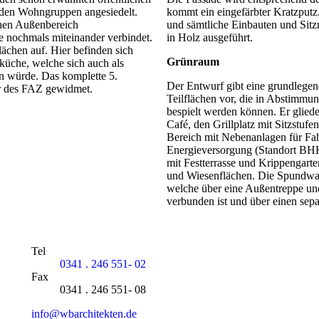
iden Wohngruppen angesiedelt.
kommt ein eingefärbter Kratzput
chen Außenbereich
und sämtliche Einbauten und Sitz
 nochmals miteinander verbindet.
in Holz ausgeführt.
ächen auf. Hier befinden sich
Grünraum
üche, welche sich auch als
n würde. Das komplette 5.
Der Entwurf gibt eine grundlege
r des FAZ gewidmet.
Teilflächen vor, die in Abstimmu
bespielt werden können. Er glieder
Café, den Grillplatz mit Sitzstu
Bereich mit Nebenanlagen für Fah
Energieversorgung (Standort BH
mit Festterrasse und Krippengarte
und Wiesenflächen. Die Spundwand
welche über eine Außentreppe un
verbunden ist und über einen sep
Tel
0341 . 246 551- 02
Fax
0341 . 246 551- 08
info@wbarchitekten.de