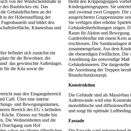
sich von der Windscheidstraße in
bleibt den Krippengruppen vorbeh
e des Baublockes ein. Das
Kindergartengruppen. Sie unterte
 die Gebäudefluchten an der
und zweimal zwei Gruppen. Die 
t in der Höhenstafflung der
ausgerichteten Gruppenräume zeic
 Fugenbauteils und bildet den
Sie verfügen über erhöhte Spieleb
schaftsfreifläche, Kitaneubau und
Gebäudeüberhöhungen zeigen. Die
Raum für Aktion und Bewegung. 
Garderobenflur mit einem Kern a
erschlossen. Die Sanitäranlagen 
zusammengefasst. Aus dem Kinder
ier befindet sich zunächst ein
die ebenerdigen Freiflächen. Die 
platz für die Bewohner, div.
Anordnung das notwendige Maß a
ze und das gewünschte Außenlager.
Gebäudeinneren. Die dargestellte
 für die Kita sowie die
die Anordnung der Treppen beruh
Brandschutzkonzept.
Konstruktion
erreicht man den Eingangsbereich
Die Gebäude sind als Massivbau i
nd Café. Über eine interne
Außenwände wird eine Konstrukt
echungs- und Bewegungsräumen,
monolithische und diffusionsoffe
neren Bereich des EG´s befinden
und sorgt für optimale Luftbedi
e Küche. Ebenso zur Straße hin
n. Die Wohneinheiten und die
Fassade
it Durchgang zum Hof
 den schon erwähnten öffentlichen
Die Fassade wird entsprechend d