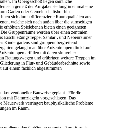
alten. Im Obergeschoß liegen sämtliche
ilen sich gemäß der Aufgabenstellung in einmal eine
zum Garten oder Gemeinschaftshof hin
hnen sich durch differenzierte Raumqualitäten aus.
enen, welche sich nach außen über die stirnseitigen
 erhöhten Spielebenen bieten einen geeigneten
Die Gruppenräume werden über einen zentralen
us Erschließungstreppe, Sanitär-, und Nebenräumen
des Kindergartens sind gruppenübergreifend
garten gelangt man über Außentreppen direkt auf
Außentreppen erfüllen mit deren sinnvoller
n Rettungswegen und erübrigen weitere Treppen im
 Gliederung in Flur- und Gebäudeabschnitte sowie
t auf einem fachlich abgestimmten
n konventioneller Bauweise geplant. Für die
ion mit Dämmziegeln vorgeschlagen. Das
ne Mauerwerk verringert bauphysikalische Probleme
ngungen im Raum.
en umliegenden Gebäuden verputzt. Zum Einsatz