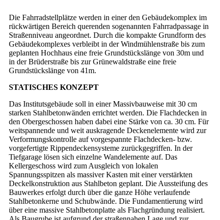
Die Fahrradstellplätze werden in einer den Gebäudekomplex im
rückwärtigen Bereich querenden sogenannten Fahrradpassage in
Straßenniveau angeordnet. Durch die kompakte Grundform des
Gebäudekomplexes verbleibt in der Windmühlenstraße bis zum
geplanten Hochhaus eine freie Grundstückslänge von 30m und
in der Brüderstraße bis zur Grünewaldstraße eine freie
Grundstückslänge von 41m.
STATISCHES KONZEPT
Das Institutsgebäude soll in einer Massivbauweise mit 30 cm
starken Stahlbetonwänden errichtet werden. Die Flachdecken in
den Obergeschossen haben dabei eine Stärke von ca. 30 cm. Für
weitspannende und weit auskragende Deckenelemente wird zur
Verformungskontrolle auf vorgespannte Flachdecken- bzw.
vorgefertigte Rippendeckensysteme zurückgegriffen. In der
Tiefgarage lösen sich einzelne Wandelemente auf. Das
Kellergeschoss wird zum Ausgleich von lokalen
Spannungsspitzen als massiver Kasten mit einer verstärkten
Deckelkonstruktion aus Stahlbeton geplant. Die Aussteifung des
Bauwerkes erfolgt durch über die ganze Höhe verlaufende
Stahlbetonkerne und Schubwände. Die Fundamentierung wird
über eine massive Stahlbetonplatte als Flachgründung realisiert.
Als Baugrube ist aufgrund der straßennahen Lage und zur