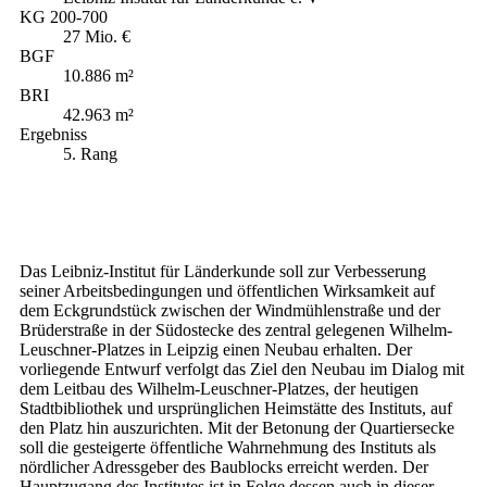
KG 200-700
27 Mio. €
BGF
10.886 m²
BRI
42.963 m²
Ergebniss
5. Rang
Das Leibniz-Institut für Länderkunde soll zur Verbesserung
seiner Arbeitsbedingungen und öffentlichen Wirksamkeit auf
dem Eckgrundstück zwischen der Windmühlenstraße und der
Brüderstraße in der Südostecke des zentral gelegenen Wilhelm-
Leuschner-Platzes in Leipzig einen Neubau erhalten. Der
vorliegende Entwurf verfolgt das Ziel den Neubau im Dialog mit
dem Leitbau des Wilhelm-Leuschner-Platzes, der heutigen
Stadtbibliothek und ursprünglichen Heimstätte des Instituts, auf
den Platz hin auszurichten. Mit der Betonung der Quartiersecke
soll die gesteigerte öffentliche Wahrnehmung des Instituts als
nördlicher Adressgeber des Baublocks erreicht werden. Der
Hauptzugang des Institutes ist in Folge dessen auch in dieser